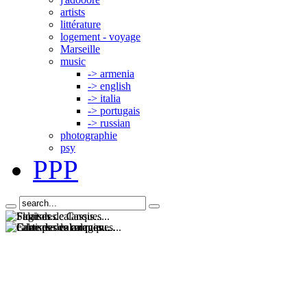
artists
littérature
logement - voyage
Marseille
music
-> armenia
-> english
-> italia
-> portugais
-> russian
photographie
psy
PPP