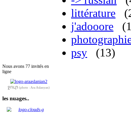
littérature
(
j'adooore
(
photographi
psy
(13)
Nous avons 77 invités en
ligne
ջուր
(photo : Ara Aslanyan)
les nuages..