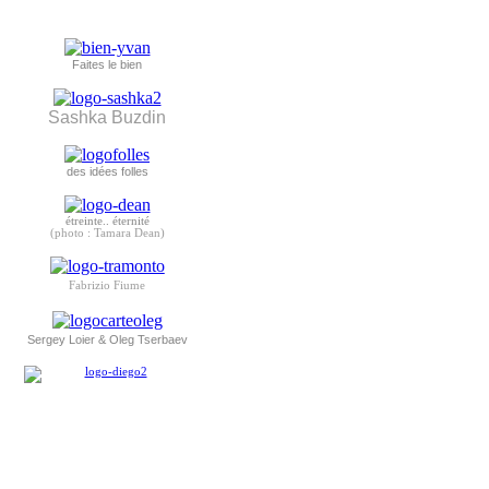
Faites le bien
Sashka Buzdin
des idées folles
étreinte.. éternité
(photo : Tamara Dean)
Fabrizio Fiume
Sergey Loier & Oleg Tserbaev