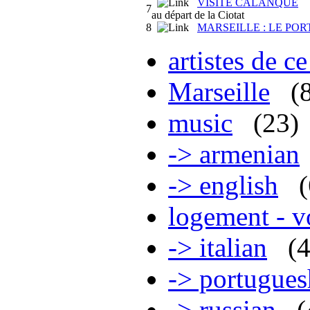
VISITE CALANQUE
7
au départ de la Ciotat
8
MARSEILLE : LE POR
artistes de ce
Marseille
(
music
(23)
-> armenian
-> english
logement - 
-> italian
(
-> portugues
-> russian
(