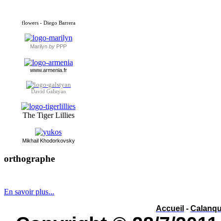
flowers - Diego Barrera
Marilyn
by
PPP
www.armenia.fr
David Galstyan
The Tiger Lillies
Mikhai
l Khodorkovsky
orthographe
év
é
nement ou év
è
nement ?
En savoir plus...
Accueil
-
Calanq