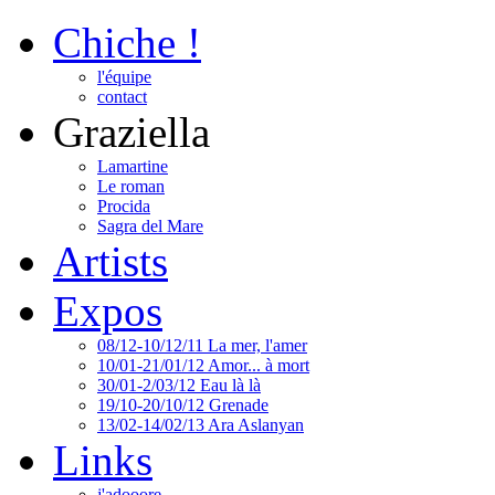
Chiche !
l'équipe
contact
Graziella
Lamartine
Le roman
Procida
Sagra del Mare
Artists
Expos
08/12-10/12/11 La mer, l'amer
10/01-21/01/12 Amor... à mort
30/01-2/03/12 Eau là là
19/10-20/10/12 Grenade
13/02-14/02/13 Ara Aslanyan
Links
j'adooore