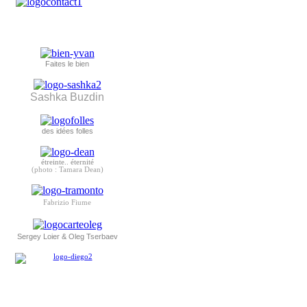
Faites le bien
Sashka Buzdin
des idées folles
étreinte.. éternité
(photo : Tamara Dean)
Fabrizio Fiume
Sergey Loier & Oleg Tserbaev