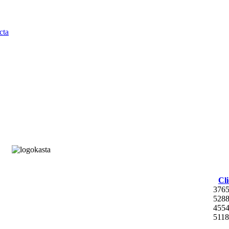
Cli
376
528
455
5118