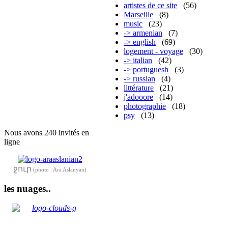
artistes de ce site
(56)
Marseille
(8)
music
(23)
-> armenian
(7)
-> english
(69)
logement - voyage
(30)
-> italian
(42)
-> portuguesh
(3)
-> russian
(4)
littérature
(21)
j'adooore
(14)
photographie
(18)
psy
(13)
Nous avons 240 invités en
ligne
ջուր
(photo : Ara Aslanyan)
les nuages..