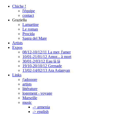
Chiche !
l'équipe
contact
Graziella
Lamartine
Le roman
Procida
Sagra del Mare
Artists
Expos
08/12-10/12/11 La mer, l'amer
10/01-21/01/12 Amor... à mort
30/01-2/03/12 Eau là là
19/10-20/10/12 Grenade
13/02-14/02/13 Ara Aslanyan
Links
j'adooore
artists
littérature
logement - voyage
Marseille
music
-> armenia
-> english