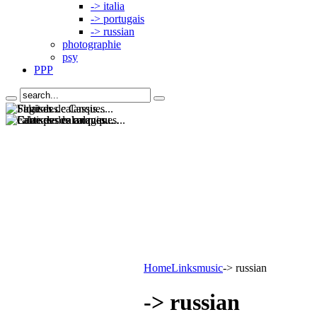
-> italia
-> portugais
-> russian
photographie
psy
PPP
Home
Links
music
-> russian
-> russian