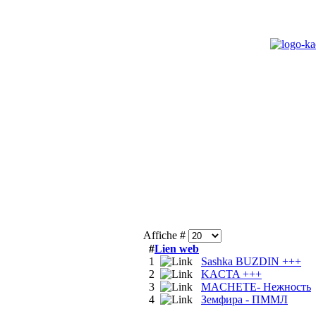
Affiche #
#
Lien web
1
Sashka BUZDIN +++
2
KACTA +++
3
MACHETE- Нежность
4
Земфира - ПММЛ