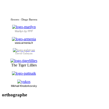
flowers - Diego Barrera
Marilyn
by
PPP
www.armenia.fr
David Galstyan
The Tiger Lillies
Mikhai
l Khodorkovsky
orthographe
év
é
nement ou év
è
nement ?