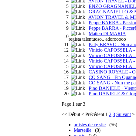
4
AVION TRAVEL - Dorm
5
ENZO GRAGNANIELLO -
6
GRAGNANIELLO &
7
AVION TRAVEL & MISI
8
Peppe BARRA - Passio
9
Peppe BARRA - Piccer
Matteo DI MARIA
10
regista talentuoso.. adorooooo
11
Patty BRAVO - Non and
12
Vinicio CAPOSSELA - c
13
Vinicio CAPOSSELA - 
14
Vinicio CAPOSSELA - P
15
Vinicio CAPOSSELA - S
16
CASINO ROYALE - Ogn
17
CO SANG - Fin Quanno 
18
CO SANG - Nun me parlà
19
Pino DANIELE - Vient
20
Pino DANIELE & Giorgia
Page 1 sur 3
<<
Début
<
Précédent
1
2
3
Suivant
>
artistes de ce site
(56)
Marseille
(8)
music
(23)