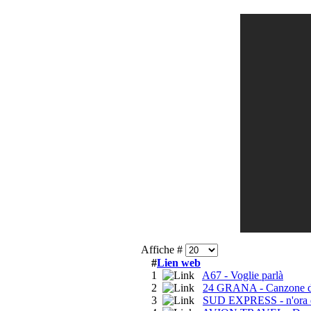
Affiche #
#
Lien web
1
A67 - Voglie parlà
2
24 GRANA - Canzone 
3
SUD EXPRESS - n'ora 