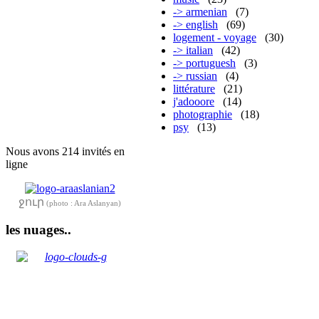
-> armenian
(7)
-> english
(69)
logement - voyage
(30)
-> italian
(42)
-> portuguesh
(3)
-> russian
(4)
littérature
(21)
j'adooore
(14)
photographie
(18)
psy
(13)
Nous avons 214 invités en
ligne
ջուր
(photo : Ara Aslanyan)
les nuages..