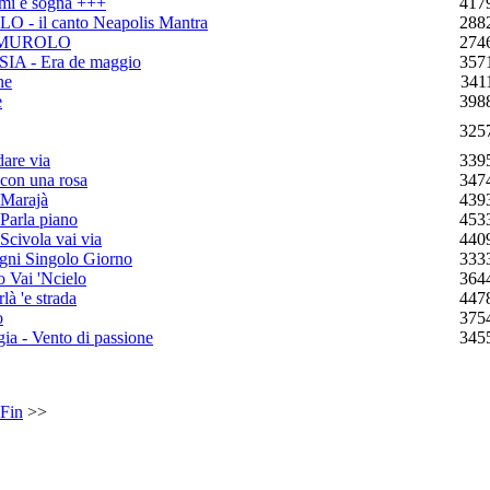
i e sogna +++
417
 il canto Neapolis Mantra
288
 MUROLO
274
A - Era de maggio
357
ne
341
è
398
325
are via
339
on una rosa
347
Marajà
439
arla piano
453
civola vai via
440
i Singolo Giorno
333
Vai 'Ncielo
364
 'e strada
447
o
375
 - Vento di passione
345
Fin
>>