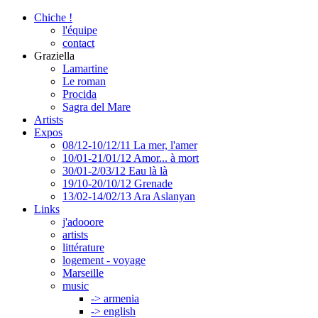
Chiche !
l'équipe
contact
Graziella
Lamartine
Le roman
Procida
Sagra del Mare
Artists
Expos
08/12-10/12/11 La mer, l'amer
10/01-21/01/12 Amor... à mort
30/01-2/03/12 Eau là là
19/10-20/10/12 Grenade
13/02-14/02/13 Ara Aslanyan
Links
j'adooore
artists
littérature
logement - voyage
Marseille
music
-> armenia
-> english