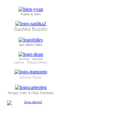
Faites le bien
Sashka Buzdin
des idées folles
étreinte.. éternité
(photo : Tamara Dean)
Fabrizio Fiume
Sergey Loier & Oleg Tserbaev