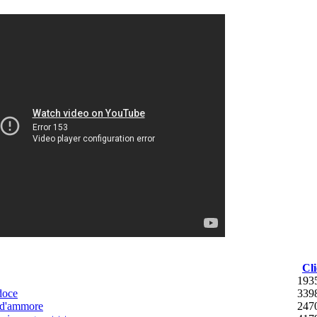
Cli
193
doce
339
d'ammore
247