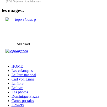
ջուր
(photo : Ara Aslanyan)
les nuages..
Alex Howitt
HOME
Les calanques
Le Parc national
Carl von Linné
La flore
Le livre
Les photos
Dominique Piazza
Cartes postales
Flowers