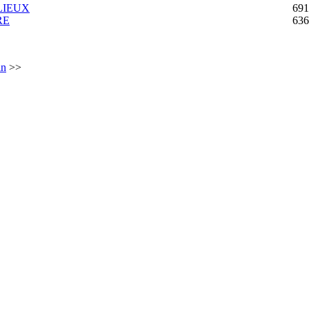
LIEUX
691
RE
636
in
>>