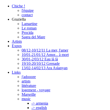
Chiche !
l'équipe
contact
Graziella
Lamartine
Le roman
Procida
Sagra del Mare
Artists
Expos
08/12-10/12/11 La mer, l'amer
10/01-21/01/12 Amor... à mort
30/01-2/03/12 Eau là là
19/10-20/10/12 Grenade
13/02-14/02/13 Ara Aslanyan
Links
j'adooore
artists
littérature
logement - voyage
Marseille
music
-> armenia
-> english