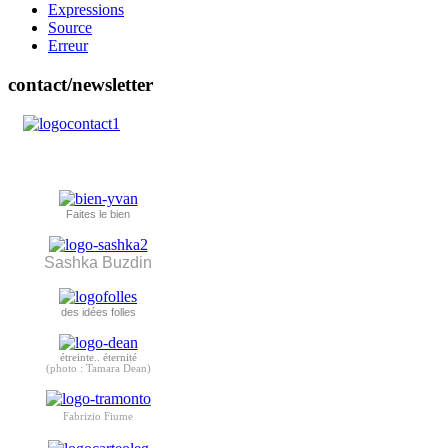
Expressions
Source
Erreur
contact/newsletter
Faites le bien
Sashka Buzdin
des idées folles
étreinte.. éternité
(photo : Tamara Dean)
Fabrizio Fiume