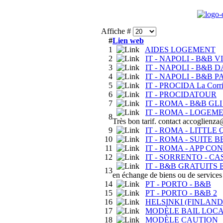
Affiche #
#
Lien web
1
AIDES LOGEMENT
2
IT - NAPOLI - B&B 
3
IT - NAPOLI - B&B 
4
IT - NAPOLI - B&B 
5
IT - PROCIDA La Corri
6
IT - PROCIDATOUR
7
IT - ROMA - B&B GLI
IT - ROMA - LOGEMENT
8
Très bon tarif. contact accoglienza
9
IT - ROMA - LITTLE
10
IT - ROMA - SUITE 
11
IT - ROMA - APP CO
12
IT - SORRENTO - CA
IT - B&B GRATUITS 
13
en échange de biens ou de services
14
PT - PORTO - B&B
15
PT - PORTO - B&B 2
16
HELSINKI (FINLAND
17
MODÈLE BAIL LOC
18
MODÈLE CAUTION