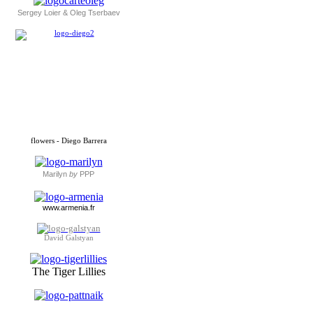
Sergey Loier & Oleg Tserbaev
flowers - Diego Barrera
Marilyn
by
PPP
www.armenia.fr
David Galstyan
The Tiger Lillies