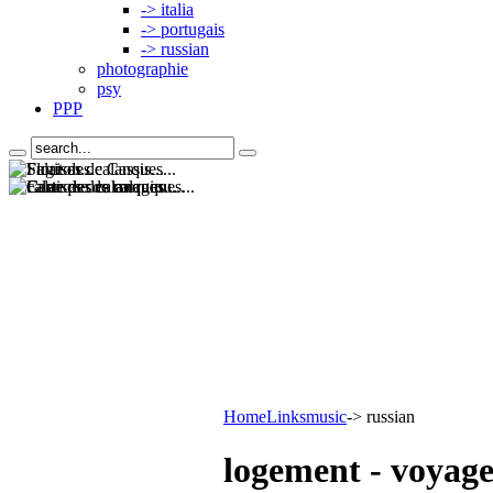
-> italia
-> portugais
-> russian
photographie
psy
PPP
Home
Links
music
-> russian
logement - voyag