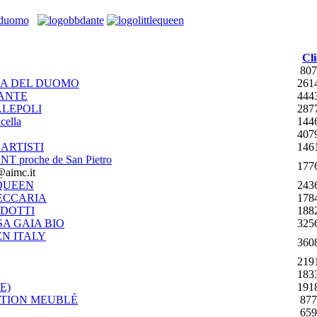
Cli
807
VIA DEL DUOMO
261
DANTE
444
PALEPOLI
287
cella
144
407
 ARTISTI
146
 proche de San Pietro
177
@aimc.it
 QUEEN
243
BECCARIA
178
NDOTTI
188
SA GAIA BIO
325
EN ITALY
360
219
183
E)
191
ATION MEUBLÉ
877
659