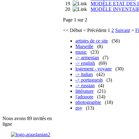
19
MODÈLE ETAT DES 
20
MODÈLE INVENTAI
Page 1 sur 2
<<
Début
<
Précédent
1
2
Suivant
>
F
artistes de ce site
(56)
Marseille
(8)
music
(23)
-> armenian
(7)
-> english
(69)
logement - voyage
(30)
-> italian
(42)
-> portuguesh
(3)
-> russian
(4)
littérature
(21)
j'adooore
(14)
photographie
(18)
psy
(13)
Nous avons 89 invités en
ligne