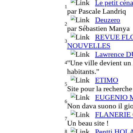
Le petit cén
1
par Pascale Landriq
Deuzero
2
par Sébastien Manya
REVUE FL
3
NOUVELLES
Lawrence DU
"Une ville devient un
4
habitants."
ETIMO
5
Site pour la recherche
EUGENIO 
6
Non dava suono il gio
FLANERIE
7
Un beau site !
Pentti HOL
8