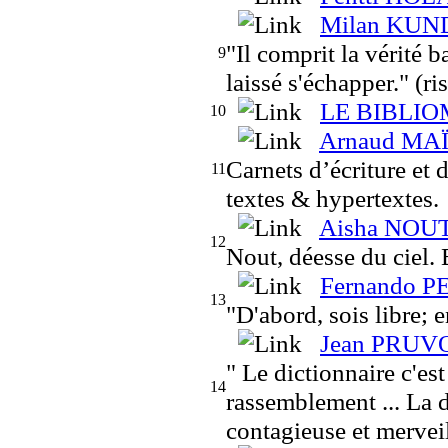
Milan KUND
"Il comprit la vérité b
9
laissé s'échapper." (r
LE BIBLI
10
Arnaud MA
Carnets d’écriture et 
11
textes & hypertextes.
Aisha NOU
12
Nout, déesse du ciel.
Fernando 
13
"D'abord, sois libre; 
Jean PRUV
" Le dictionnaire c'est
14
rassemblement ... La 
contagieuse et mervei