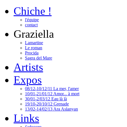
Chiche !
l'équipe
contact
Graziella
Lamartine
Le roman
Procida
Sagra del Mare
Artists
Expos
08/12-10/12/11 La mer, l'amer
10/01-21/01/12 Amor... à mort
30/01-2/03/12 Eau là là
19/10-20/10/12 Grenade
13/02-14/02/13 Ara Aslanyan
Links
j'adooore