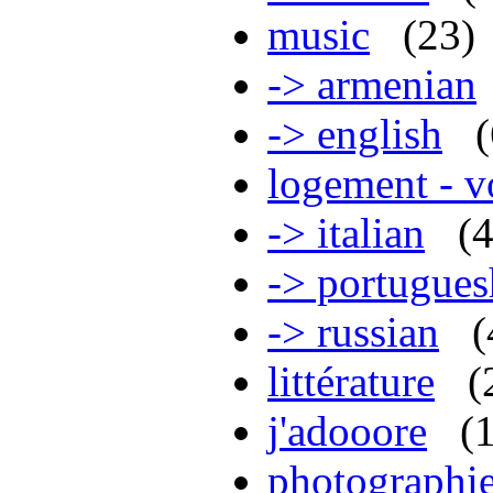
music
(23)
-> armenian
-> english
logement - 
-> italian
(
-> portugues
-> russian
(
littérature
(
j'adooore
(
photographi