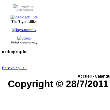
David Galstyan
The Tiger Lillies
Mikhai
l Khodorkovsky
orthographe
év
é
nement ou év
è
nement ?
En savoir plus...
Accueil
-
Calanq
Copyright © 28/7/