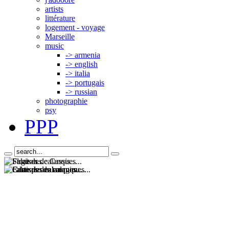
artists
littérature
logement - voyage
Marseille
music
-> armenia
-> english
-> italia
-> portugais
-> russian
photographie
psy
PPP