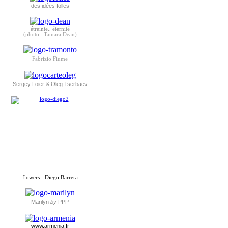
des idées folles
étreinte.. éternité
(photo : Tamara Dean)
Fabrizio Fiume
Sergey Loier & Oleg Tserbaev
flowers - Diego Barrera
Marilyn
by
PPP
www.armenia.fr