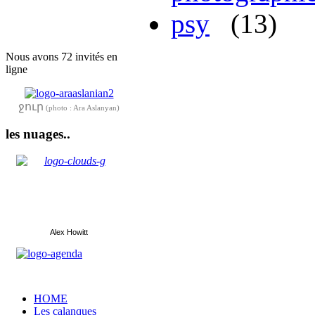
psy
(13)
Nous avons 72 invités en
ligne
ջուր
(photo : Ara Aslanyan)
les nuages..
Alex Howitt
HOME
Les calanques