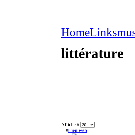
Home
Links
mus
littérature
Affiche #
#
Lien web