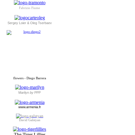
Fabrizio Fiume
Sergey Loier & Oleg Tserbaev
flowers - Diego Barrera
Marilyn
by
PPP
www.armenia.fr
David Galstyan
The Tiger Lillies