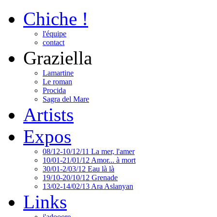
Chiche !
l'équipe
contact
Graziella
Lamartine
Le roman
Procida
Sagra del Mare
Artists
Expos
08/12-10/12/11 La mer, l'amer
10/01-21/01/12 Amor... à mort
30/01-2/03/12 Eau là là
19/10-20/10/12 Grenade
13/02-14/02/13 Ara Aslanyan
Links
j'adooore