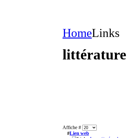
Home
Links
littérature
Affiche #
#
Lien web