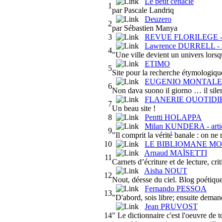
Le petit cénacle
1
par Pascale Landriq
Deuzero
2
par Sébastien Manya
3
REVUE FLORILEGE 
Lawrence DURRELL - ar
4
"Une ville devient un univers lorsq
ETIMO
5
Site pour la recherche étymologique
EUGENIO MONTALE
6
Non dava suono il giorno … il silen
FLANERIE QUOTIDI
7
Un beau site !
8
Pentti HOLAPPA
Milan KUNDERA - arti
9
"Il comprit la vérité banale : on ne 
10
LE BIBLIOMANE M
Arnaud MAÏSETTI
11
Carnets d’écriture et de lecture, cr
Aisha NOUT
12
Nout, déesse du ciel. Blog poétique
Fernando PESSOA
13
"D'abord, sois libre; ensuite demand
Jean PRUVOST
14
" Le dictionnaire c'est l'oeuvre de 