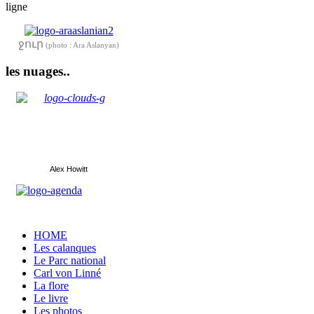
ligne
ջուր
(photo : Ara Aslanyan)
les nuages..
Alex Howitt
HOME
Les calanques
Le Parc national
Carl von Linné
La flore
Le livre
Les photos