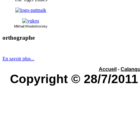
Mikhai
l Khodorkovsky
orthographe
év
é
nement ou év
è
nement ?
En savoir plus...
Accueil
-
Calanq
Copyright © 28/7/