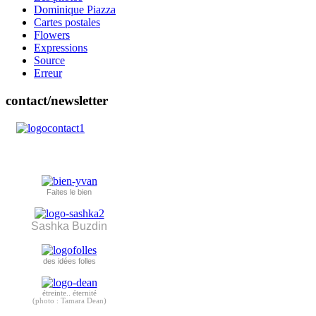
Dominique Piazza
Cartes postales
Flowers
Expressions
Source
Erreur
contact/newsletter
Faites le bien
Sashka Buzdin
des idées folles
étreinte.. éternité
(photo : Tamara Dean)