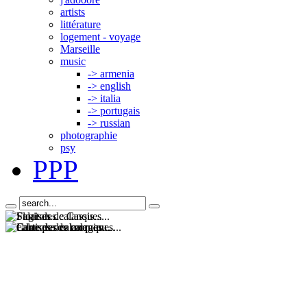
artists
littérature
logement - voyage
Marseille
music
-> armenia
-> english
-> italia
-> portugais
-> russian
photographie
psy
PPP