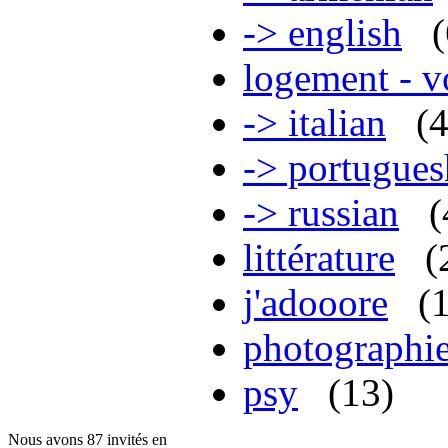
-> english
logement - 
-> italian
(
-> portugues
-> russian
(
littérature
(
j'adooore
(
photographi
psy
(13)
Nous avons 87 invités en