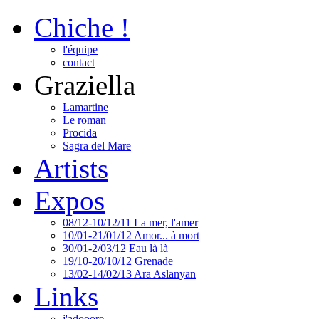
Chiche !
l'équipe
contact
Graziella
Lamartine
Le roman
Procida
Sagra del Mare
Artists
Expos
08/12-10/12/11 La mer, l'amer
10/01-21/01/12 Amor... à mort
30/01-2/03/12 Eau là là
19/10-20/10/12 Grenade
13/02-14/02/13 Ara Aslanyan
Links
j'adooore