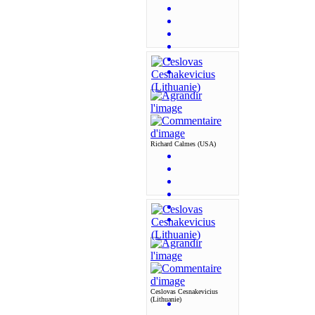
Richard Calmes (USA)
Ceslovas Cesnakevicius
(Lithuanie)