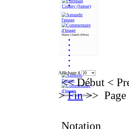
Martin Chambi (Pérou)
Affichage #
<<
Début
<
Pr
>
Fin
>>
Page 
Christian Coigny (Suisse)
Notation