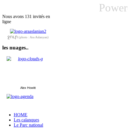
Power
Nous avons 131 invités en
ligne
ջուր
(photo : Ara Aslanyan)
les nuages..
Alex Howitt
HOME
Les calanques
Le Parc national