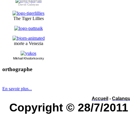
David Galstyan
The Tiger Lillies
morte a Venezia
Mikhai
l Khodorkovsky
orthographe
év
é
nement ou év
è
nement ?
En savoir plus...
Accueil
-
Calanq
Copyright © 28/7/