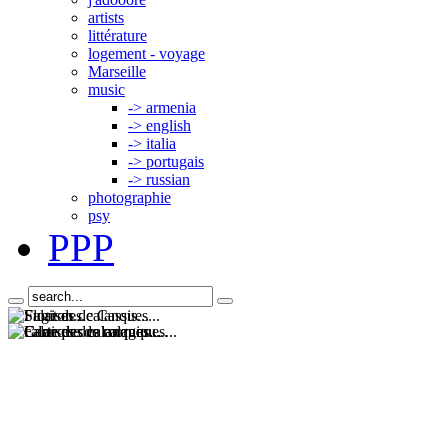
artists
littérature
logement - voyage
Marseille
music
-> armenia
-> english
-> italia
-> portugais
-> russian
photographie
psy
PPP