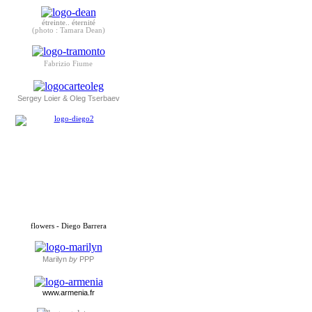
étreinte.. éternité
(photo : Tamara Dean)
Fabrizio Fiume
Sergey Loier & Oleg Tserbaev
flowers - Diego Barrera
Marilyn
by
PPP
www.armenia.fr