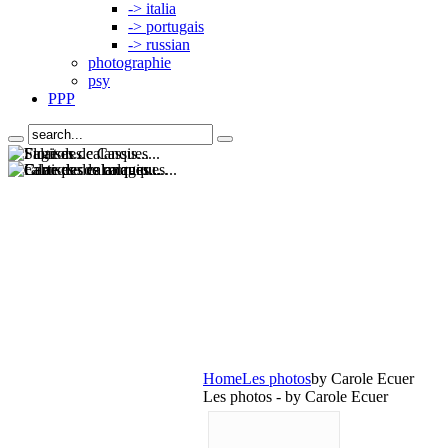
-> italia
-> portugais
-> russian
photographie
psy
PPP
Home
Les photos
by Carole Ecuer
Les photos - by Carole Ecuer