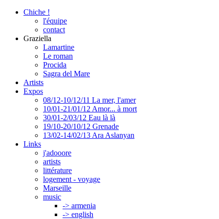
Chiche !
l'équipe
contact
Graziella
Lamartine
Le roman
Procida
Sagra del Mare
Artists
Expos
08/12-10/12/11 La mer, l'amer
10/01-21/01/12 Amor... à mort
30/01-2/03/12 Eau là là
19/10-20/10/12 Grenade
13/02-14/02/13 Ara Aslanyan
Links
j'adooore
artists
littérature
logement - voyage
Marseille
music
-> armenia
-> english