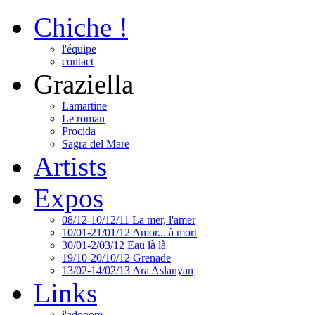
Chiche !
l'équipe
contact
Graziella
Lamartine
Le roman
Procida
Sagra del Mare
Artists
Expos
08/12-10/12/11 La mer, l'amer
10/01-21/01/12 Amor... à mort
30/01-2/03/12 Eau là là
19/10-20/10/12 Grenade
13/02-14/02/13 Ara Aslanyan
Links
j'adooore