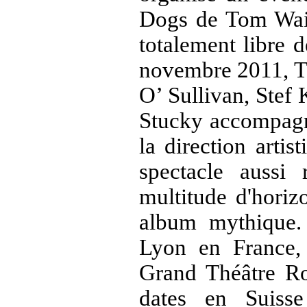
Dogs
de
Tom Wai
totalement libre 
novembre 2011, Th
O’ Sullivan
,
Stef 
Stucky
accompagné
la direction artis
spectacle aussi 
multitude d'horizo
album mythique.
Lyon en France,
Grand Théâtre R
dates en
Suisse