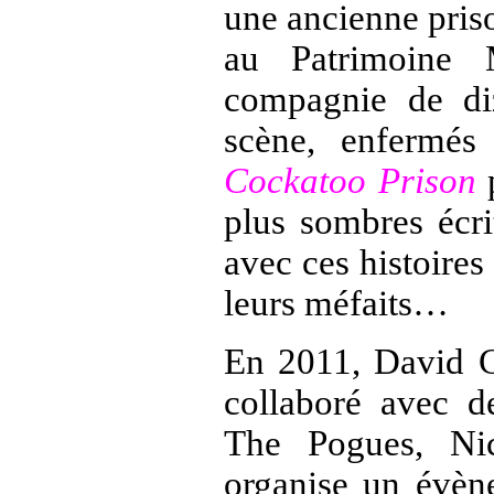
une ancienne pris
au Patrimoine 
compagnie de diz
scène, enfermés
Cockatoo Prison
p
plus sombres écri
avec ces histoire
leurs méfaits…
En 2011,
David C
collaboré avec d
The Pogues
,
Ni
organise un évèn