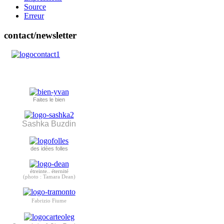
Source
Erreur
contact/newsletter
Faites le bien
Sashka Buzdin
des idées folles
étreinte.. éternité
(photo : Tamara Dean)
Fabrizio Fiume