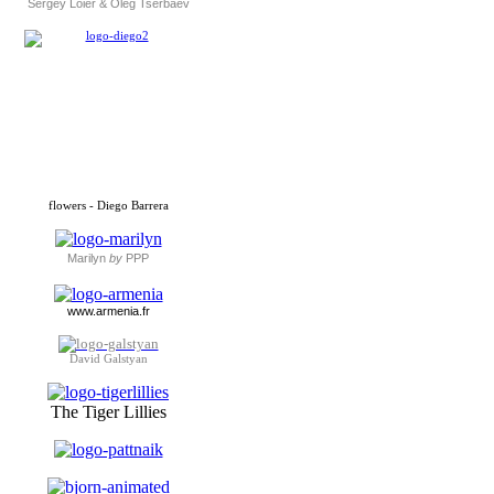
Sergey Loier & Oleg Tserbaev
flowers - Diego Barrera
Marilyn
by
PPP
www.armenia.fr
David Galstyan
The Tiger Lillies