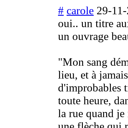
#
carole
29-11-
oui.. un titre a
un ouvrage beau
"Mon sang déma
lieu, et à jamai
d'improbables 
toute heure, dan
la rue quand je
une flèche qui 