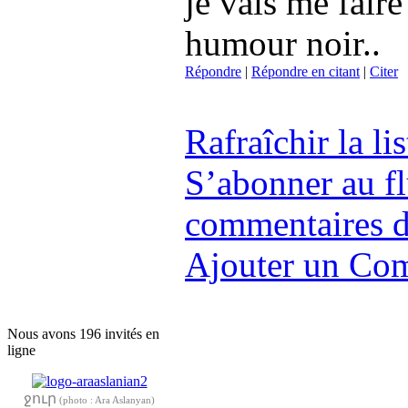
je vais me faire
humour noir..
Répondre
|
Répondre en citant
|
Citer
Rafraîchir la l
S’abonner au f
commentaires de
Ajouter un Co
Nous avons 196 invités en
ligne
ջուր
(photo : Ara Aslanyan)