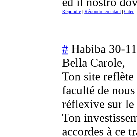
ed il nostro dov
Répondre
|
Répondre en citant
|
Citer
#
Habiba
30-11
Bella Carole,
Ton site reflète
faculté de nous
réflexive sur l
Ton investissem
accordes à ce t