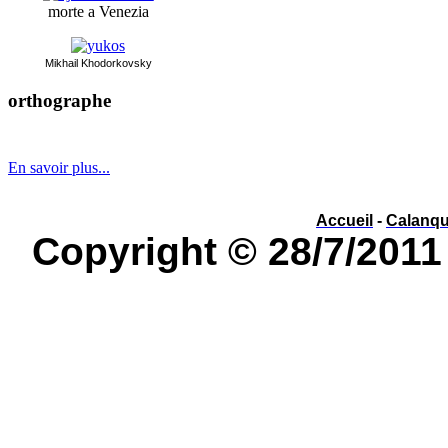
morte a Venezia
Mikhai
l Khodorkovsky
orthographe
év
é
nement ou év
è
nement ?
En savoir plus...
Accueil
-
Calanq
Copyright © 28/7/