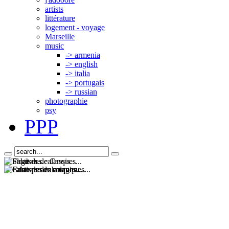
artists
littérature
logement - voyage
Marseille
music
-> armenia
-> english
-> italia
-> portugais
-> russian
photographie
psy
PPP