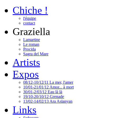
Chiche !
l'équipe
contact
Graziella
Lamartine
Le roman
Procida
Sagra del Mare
Artists
Expos
08/12-10/12/11 La mer, l'amer
10/01-21/01/12 Amor... à mort
30/01-2/03/12 Eau là là
19/10-20/10/12 Grenade
13/02-14/02/13 Ara Aslanyan
Links
j'adooore