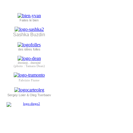
Faites le bien
Sashka Buzdin
des idées folles
étreinte.. éternité
(photo : Tamara Dean)
Fabrizio Fiume
Sergey Loier & Oleg Tserbaev