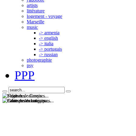
artists
littérature
logement - voyage
Marseille
music
-> armenia
-> english
-> italia
-> portugais
-> russian
photographie
psy
PPP