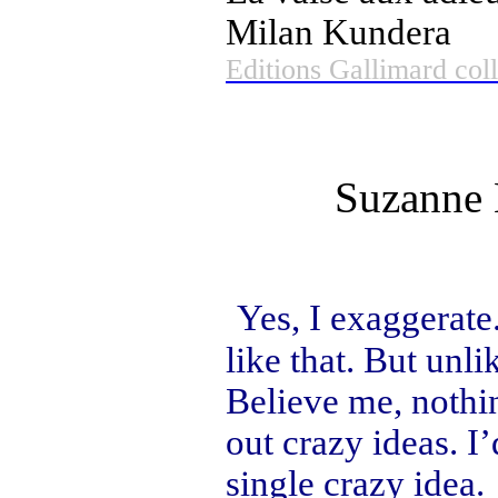
Milan Kundera
Editions Gallimard coll
Suzanne 
Yes, I exaggerate
like that. But unli
Believe me, nothin
out crazy ideas. I
single crazy idea.