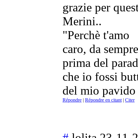
grazie per ques
Merini..
"Perchè t'amo
caro, da sempre
prima del parad
che io fossi butt
del mio pavido
Répondre
|
Répondre en citant
|
Citer
#
lolita
23-11-