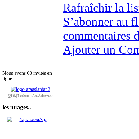
Rafraîchir la l
S’abonner au f
commentaires de
Ajouter un Co
Nous avons 68 invités en
ligne
ջուր
(photo : Ara Aslanyan)
les nuages..