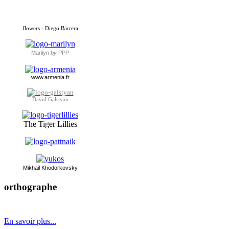
flowers - Diego Barrera
Marilyn
by
PPP
www.armenia.fr
David Galstyan
The Tiger Lillies
Mikhai
l Khodorkovsky
orthographe
év
é
nement ou év
è
nement ?
En savoir plus...