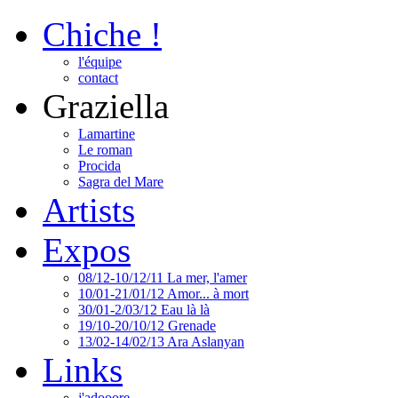
Chiche !
l'équipe
contact
Graziella
Lamartine
Le roman
Procida
Sagra del Mare
Artists
Expos
08/12-10/12/11 La mer, l'amer
10/01-21/01/12 Amor... à mort
30/01-2/03/12 Eau là là
19/10-20/10/12 Grenade
13/02-14/02/13 Ara Aslanyan
Links
j'adooore