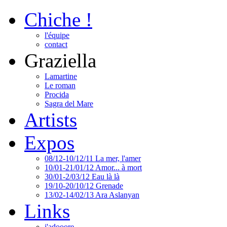
Chiche !
l'équipe
contact
Graziella
Lamartine
Le roman
Procida
Sagra del Mare
Artists
Expos
08/12-10/12/11 La mer, l'amer
10/01-21/01/12 Amor... à mort
30/01-2/03/12 Eau là là
19/10-20/10/12 Grenade
13/02-14/02/13 Ara Aslanyan
Links
j'adooore