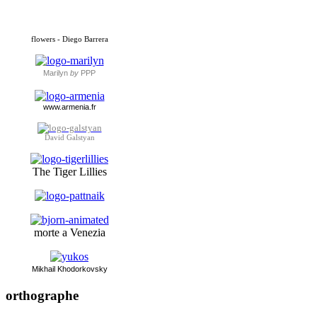
flowers - Diego Barrera
Marilyn
by
PPP
www.armenia.fr
David Galstyan
The Tiger Lillies
morte a Venezia
Mikhai
l Khodorkovsky
orthographe