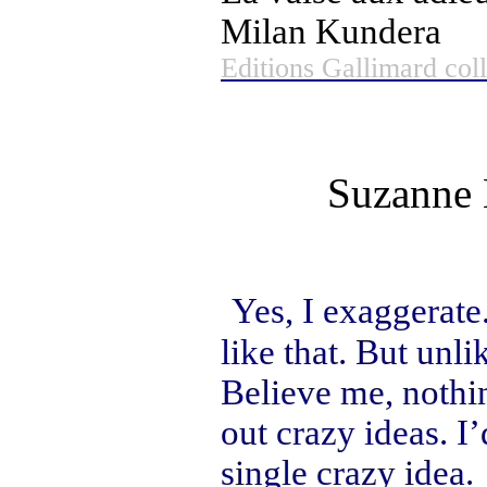
Milan Kundera
Editions Gallimard coll
Suzanne 
Yes, I exaggerate
like that. But unli
Believe me, nothin
out crazy ideas. I
single crazy idea.