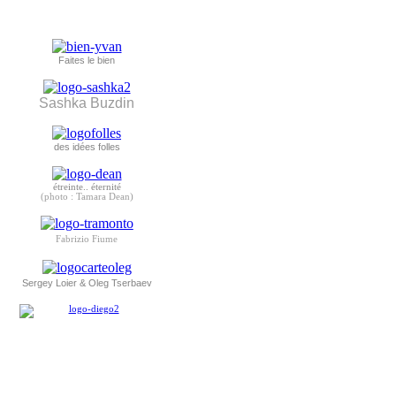
Faites le bien
Sashka Buzdin
des idées folles
étreinte.. éternité
(photo : Tamara Dean)
Fabrizio Fiume
Sergey Loier & Oleg Tserbaev