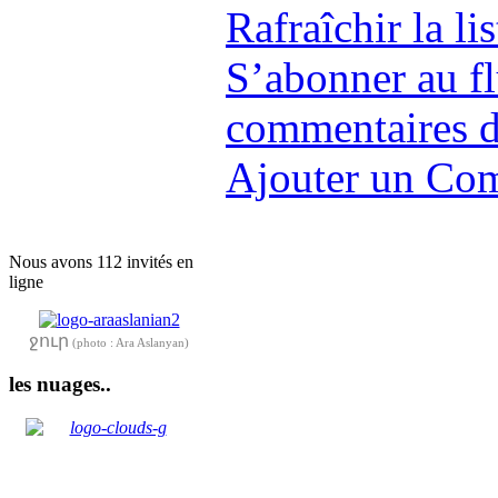
Rafraîchir la l
S’abonner au f
commentaires de
Ajouter un Co
Nous avons 112 invités en
ligne
ջուր
(photo : Ara Aslanyan)
les nuages..