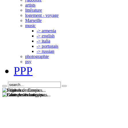
artists
littérature
logement - voyage
Marseille
music
-> armenia
-> english
-> italia
-> portugais
-> russian
photographie
psy
PPP