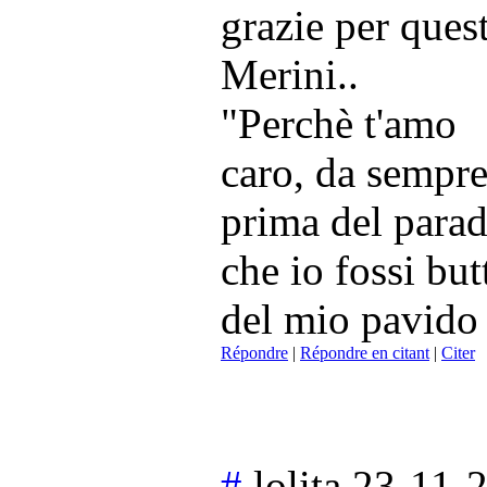
grazie per ques
Merini..
"Perchè t'amo
caro, da sempre
prima del parad
che io fossi butt
del mio pavido
Répondre
|
Répondre en citant
|
Citer
#
lolita
23-11-