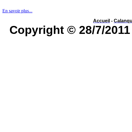
év
é
nement ou év
è
nement ?
En savoir plus...
Accueil
-
Calanq
Copyright © 28/7/