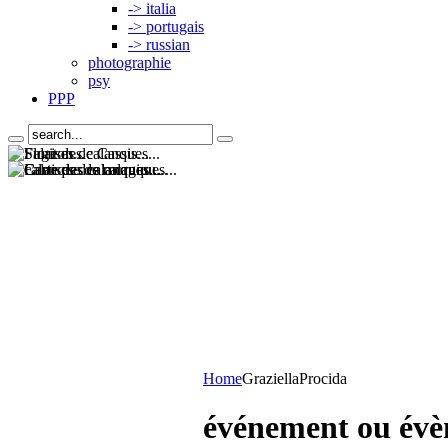
-> italia
-> portugais
-> russian
photographie
psy
PPP
Home
Graziella
Procida
événement ou évè