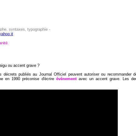
aphe, syntaxes, typographie -
yahoo.it
anité.
aigu ou accent grave ?
ains décrets publiés au Journal Officiel peuvent autoriser ou recommander 
phe en 1990 préconise d'écrire
évènement
avec un accent grave. Les de