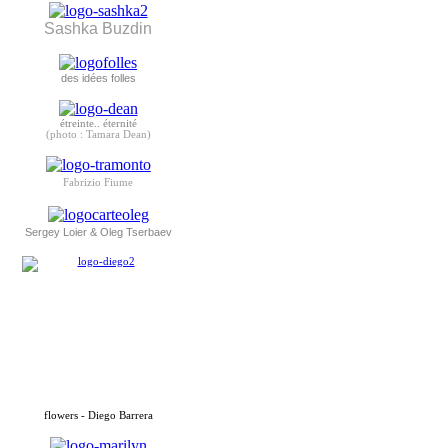
Sashka Buzdin
des idées folles
étreinte.. éternité
(photo : Tamara Dean)
Fabrizio Fiume
Sergey Loier & Oleg Tserbaev
flowers - Diego Barrera