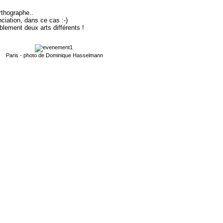
rthographe..
nciation, dans ce cas :-)
lement deux arts différents !
Paris - photo de Dominique Hasselmann