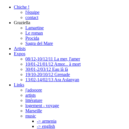
Chiche !
l'équipe
contact
Graziella
Lamartine
Le roman
Procida
Sagra del Mare
Artists
Expos
08/12-10/12/11 La mer, l'amer
10/01-21/01/12 Amor... à mort
30/01-2/03/12 Eau là là
19/10-20/10/12 Grenade
13/02-14/02/13 Ara Aslanyan
Links
j'adooore
artists
littérature
logement - voyage
Marseille
music
-> armenia
-> english